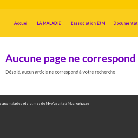
Accueil
LA MALADIE
L’association E3M
Documentat
Aucune page ne correspond 
Désolé, aucun article ne correspond à votre recherche
aide aux malades et victimes de Myofasciite à Macrophages