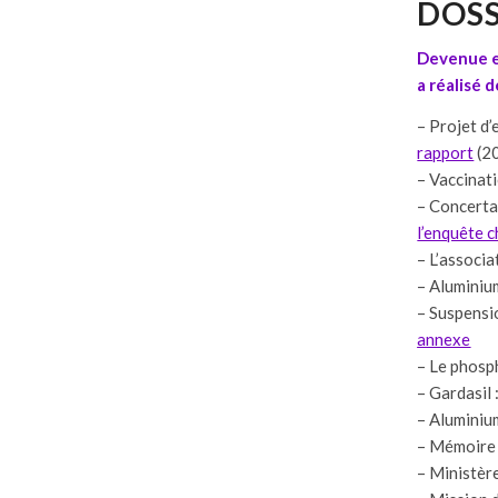
DOSS
Devenue ex
a réalisé 
– Projet d
rapport
(2
– Vaccinat
– Concerta
l’enquête 
– L’associ
–
Aluminium
– Suspensi
annexe
– Le phosp
– Gardasil
– Aluminium
–
Mémoire d
–
Ministère