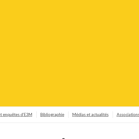
et enquêtes d’E3M
Bibliographie
Médias et actualités
Association