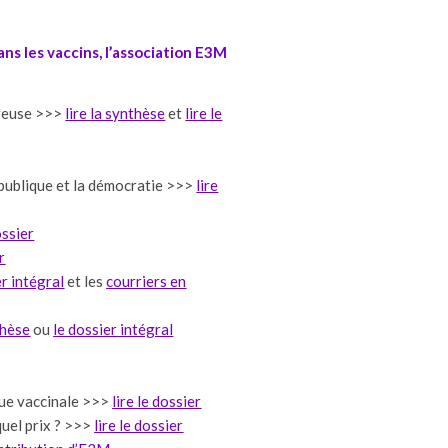
s les vaccins, l’association E3M
ereuse >>>
lire la synthèse
et
lire le
 publique et la démocratie >>>
lire
ossier
r
er intégral
et les
courriers en
thèse
ou
le dossier
intégral
que vaccinale >>>
lire le dossier
quel prix ? >>>
lire le dossier