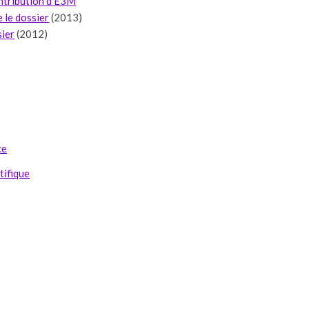
ontribution d’E3M
re le dossier
(2013)
sier
(2012)
ce
tifique