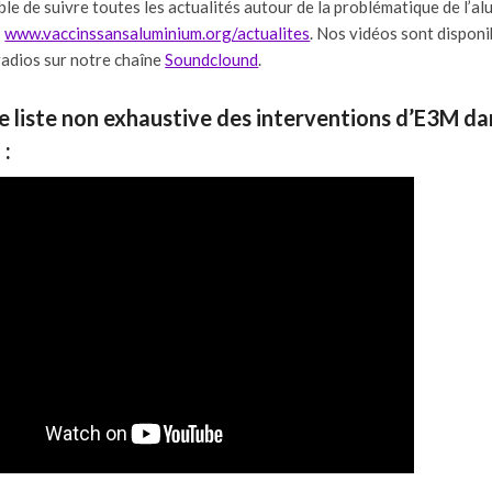
ible de suivre toutes les actualités autour de la problématique de l’al
:
www.vaccinssansaluminium.org/actualites
. Nos vidéos sont disponi
radios sur notre chaîne
Soundclound
.
e liste non exhaustive des interventions d’E3M dan
 :