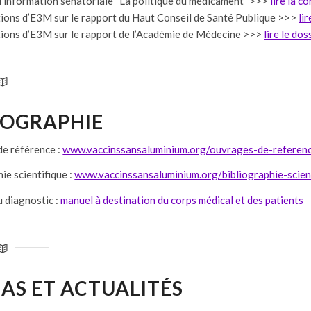
’information sénatoriale “La politique du médicament” >>>
lire la c
ions d’E3M sur le rapport du Haut Conseil de Santé Publique >>>
li
ions d’E3M sur le rapport de l’Académie de Médecine >>>
lire le dos
IOGRAPHIE
e référence :
www.vaccinssansaluminium.org/ouvrages-de-referen
ie scientifique :
www.vaccinssansaluminium.org/bibliographie-scien
 diagnostic :
manuel à destination du corps médical et des patients
AS ET ACTUALITÉS