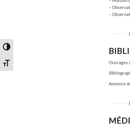
–
Mission d
– Observat
– Observat
Passer en contraste élevé
BIBL
Ouvrages d
Changer la taille de la police
Bibliograph
Annonce du
MÉDI