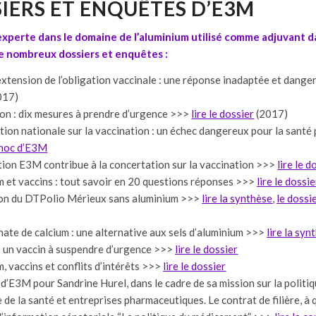
IERS ET ENQUÊTES D’E3M
perte dans le domaine de l’aluminium utilisé comme adjuvant dan
de nombreux dossiers et enquêtes :
’extension de l’obligation vaccinale : une réponse inadaptée et dang
017)
ion : dix mesures à prendre d’urgence >>>
lire le dossier
(2017)
tion nationale sur la vaccination : un échec dangereux pour la santé
choc d’E3M
ation E3M contribue à la concertation sur la vaccination >>>
lire le d
 et vaccins : tout savoir en 20 questions réponses >>>
lire le dossie
on du DTPolio Mérieux sans aluminium >>>
lire la synthèse
,
le dossi
hate de calcium : une alternative aux sels d’aluminium >>>
lire la syn
 : un vaccin à suspendre d’urgence >>>
lire le dossier
, vaccins et conflits d’intérêts >>>
lire le dossier
’E3M pour Sandrine Hurel, dans le cadre de sa mission sur la politi
 de la santé et entreprises pharmaceutiques. Le contrat de filière, à 