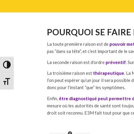
POURQUOI SE FAIRE
La toute première raison est de
pouvoir met
pas “dans sa tête”, et c’est important de le sa
La seconde raison est d’ordre
préventif
. Su
Passer en contraste élevé
La troisième raison est
thérapeutique
. La 
l’on peut espérer qu’un jour il sera possible 
Changer la taille de la police
donc pour l’instant “que” les symptômes.
Enfin,
être diagnostiqué peut permettre de
mesure où les autorités de santé sont toujour
droit soit reconnu. E3M fait tout pour que ce