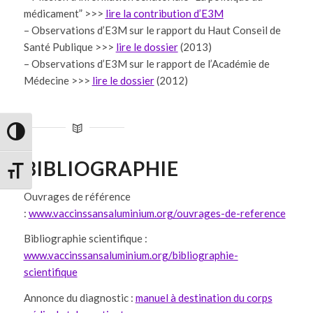
médicament” >>>
lire la contribution d’E3M
– Observations d’E3M sur le rapport du Haut Conseil de
Santé Publique >>>
lire le dossier
(2013)
– Observations d’E3M sur le rapport de l’Académie de
Médecine >>>
lire le dossier
(2012)
Passer en contraste élevé
BIBLIOGRAPHIE
Changer la taille de la police
Ouvrages de référence
:
www.vaccinssansaluminium.org/ouvrages-de-reference
Bibliographie scientifique :
www.vaccinssansaluminium.org/bibliographie-
scientifique
Annonce du diagnostic :
manuel à destination du corps